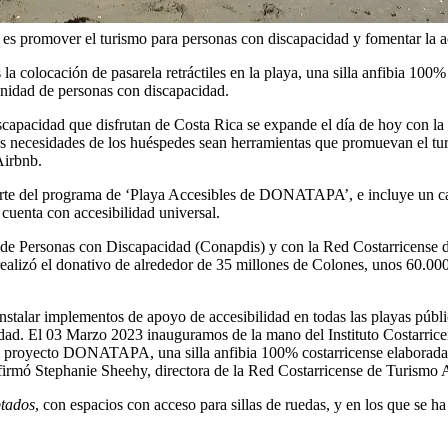
 es promover el turismo para personas con discapacidad y fomentar la a
as la colocación de pasarela retráctiles en la playa, una silla anfibia 1
omunidad de personas con discapacidad.
capacidad que disfrutan de Costa Rica se expande el día de hoy con la 
 las necesidades de los huéspedes sean herramientas que promuevan el tur
 Airbnb.
arte del programa de ‘Playa Accesibles de DONATAPA’, e incluye un ca
 cuenta con accesibilidad universal.
de Personas con Discapacidad (Conapdis) y con la Red Costarricense de
 realizó el donativo de alrededor de 35 millones de Colones, unos 60.00
nstalar implementos de apoyo de accesibilidad en todas las playas públi
dad. El 03 Marzo 2023 inauguramos de la mano del Instituto Costarri
el proyecto DONATAPA, una silla anfibia 100% costarricense elaborada 
firmó Stephanie Sheehy, directora de la Red Costarricense de Turismo 
tados
, con espacios con acceso para sillas de ruedas, y en los que se h