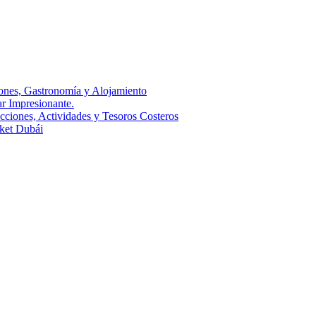
ones, Gastronomía y Alojamiento
r Impresionante.
cciones, Actividades y Tesoros Costeros
rket Dubái