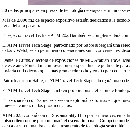
80 de las principales empresas de tecnología de viajes del mundo se
Más de 2.000 m2 de espacio expositivo estarán dedicados a la tecnolog
feria del año pasado.
El espacio Travel Tech de ATM 2023 también se complementará con un
El ATM Travel Tech Stage, patrocinado por Sabre albergará una selecc
datos y Web3, están permitiendo operaciones sin inconvenientes, desarr
Danielle Curtis, directora de exposiciones de ME, Arabian Travel Marke
de este año. Fomentar la innovación es especialmente pertinente para
invierta en las tecnologías más prometedoras hoy en día para construir
Patrocinado por Sabre, el ATM Travel Tech Stage albergará una serie 
El ATM Travel Tech Stage también proporcionará el telón de fondo para
En asociación con Sabre, esta sesión explorará las formas en que nue
nuevos avances en los próximos años.
ATM 2023 contará con un Sustainability Hub por primera vez en la histo
mismo tiempo que proporcionará el escenario para la Competición de 
cara a cara. en una ‘batalla de lanzamiento de tecnología sostenible’.