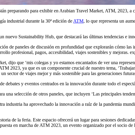
 están preparando para exhibir en Arabian Travel Market, ATM, 2023, 
ía industrial durante la 30ª edición de
ATM
, lo que representa un aume
 nuevo Sustainability Hub, que destacará las últimas tendencias e inn
ión de paneles de discusión en profundidad que explorarán cómo las inn
ollo profesional, pagos, accesibilidad, viajes sostenibles y mejoras. exp
t, dijo que ‘mis colegas y yo estamos encantados de ver una representac
 ATM 2023, ya que es un componente crucial de nuestro tema, ‘Trabajand
 un sector de viajes mejor y más sostenible para las generaciones futura
de debates y eventos centrados en la innovación durante todo el espect
 una selección de otros paneles, que incluyen ‘Las principales tendenc
stra industria ha aprovechado la innovación a raíz de la pandemia mund
ria de la feria. Este espacio ofrecerá un lugar para sesiones dedicadas 
puesta en marcha de ATM 2023, un evento organizado por el socio de la 