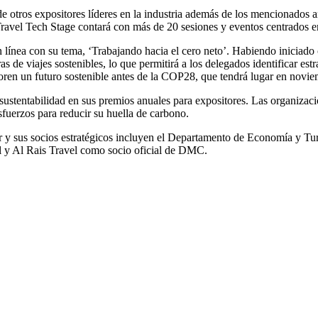
 otros expositores líderes en la industria además de los mencionado
vel Tech Stage contará con más de 20 sesiones y eventos centrados en 
n línea con su tema, ‘Trabajando hacia el cero neto’. Habiendo iniciado 
e viajes sostenibles, lo que permitirá a los delegados identificar estra
loren un futuro sostenible antes de la COP28, que tendrá lugar en nov
sustentabilidad en sus premios anuales para expositores. Las organizac
sfuerzos para reducir su huella de carbono.
 y sus socios estratégicos incluyen el Departamento de Economía y T
al y Al Rais Travel como socio oficial de DMC.