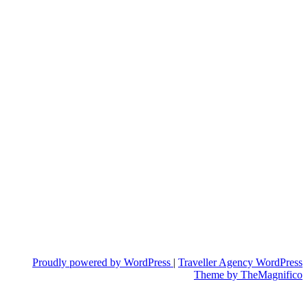
Proudly powered by WordPress
|
Traveller Agency WordPress
Theme
by TheMagnifico