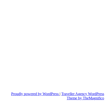
Proudly powered by WordPress
|
Traveller Agency WordPress
Theme
by TheMagnifico