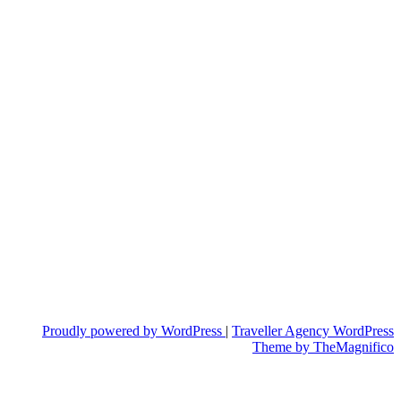
Proudly powered by WordPress
|
Traveller Agency WordPress
Theme
by TheMagnifico