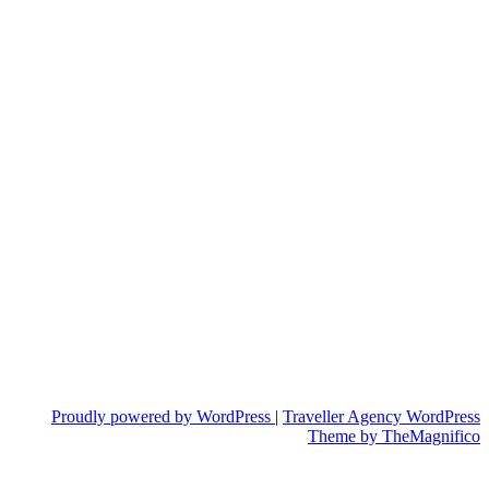
Proudly powered by WordPress
|
Traveller Agency WordPress
Theme
by TheMagnifico