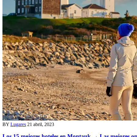
BY
Lugares
21 abril, 2023
Los 15 mejores hoteles en Montauk → Las mejores op