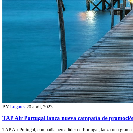
BY
Lugares
20 abril, 2023
TAP Air Portugal lanza nueva campaña de promoció
TAP Air Portugal, compañía aérea líder en Portugal, lanza una gran c