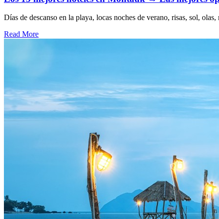
Días de descanso en la playa, locas noches de verano, risas, sol, olas
Read More