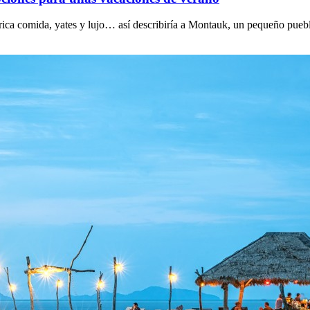
, rica comida, yates y lujo… así describiría a Montauk, un pequeño pueb